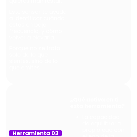
quieres manifestar.
Este sensor te ayuda
a identificar cuándo
estás en baja
frecuencia, y cómo
volver a elevarla.
Porque no se trata
solo de lo que
sientes, sino de lo
que emites.
¿Qué activa en ti
esta herramienta?
La capacidad
de equilibrar tu
propio ego con
Herramienta 03
el ego de la