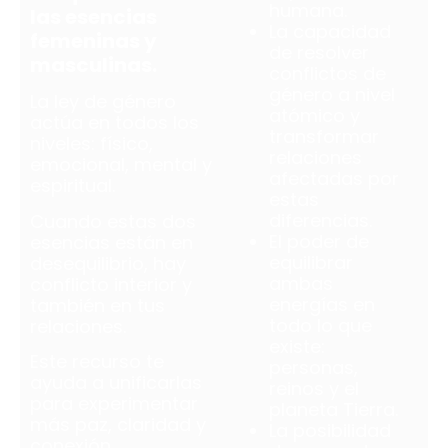
humana.
las esencias
La capacidad
femeninas y
de resolver
masculinas.
conflictos de
género a nivel
La ley de género
atómico y
actúa en todos los
transformar
niveles: físico,
relaciones
emocional, mental y
afectadas por
espiritual.
estas
diferencias.
Cuando estas dos
El poder de
esencias están en
equilibrar
desequilibrio, hay
ambas
conflicto interior y
energías en
también en tus
todo lo que
relaciones.
existe:
Este recurso te
personas,
ayuda a unificarlas
reinos y el
para experimentar
planeta Tierra.
más paz, claridad y
La posibilidad
conexión.