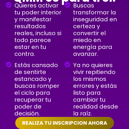
Quieres activar
Buscas
tu poder interior
transformar la
y manifestar
inseguridad en
resultados
certeza y
reales, incluso si
convertir el
todo parece
miedo en
estar en tu
energía para
contra.
avanzar.
Estás cansado
Ya no quieres
de sentirte
vivir repitiendo
estancado y
los mismos
buscas romper
errores y estás
el ciclo para
listo para
recuperar tu
cambiar tu
poder de
realidad desde
decisión.
la raíz.
REALIZA TU INSCRIPCION AHORA