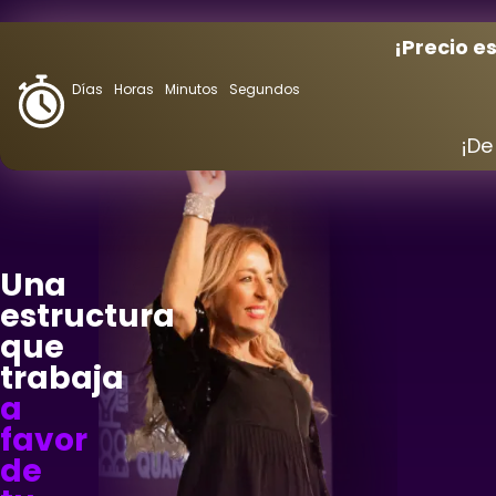
¡Precio e
Días
Horas
Minutos
Segundos
¡D
Una
estructura
que
trabaja
a
favor
de