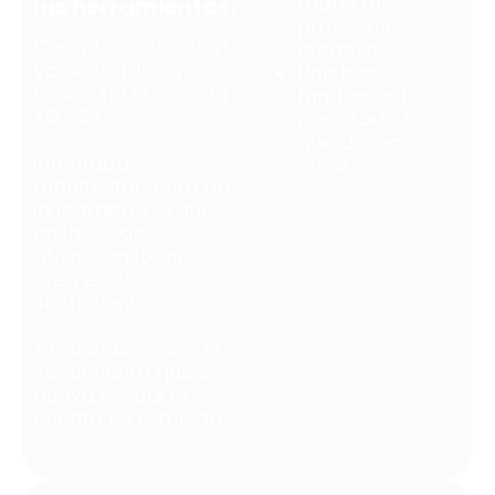
todos tus
las herramientas.
procesos
Cuando la descubrí,
creativos.
ya decretaba y
Una base
usaba mi Presencia
fundamental
YO SOY.
para todo lo
que deseas
Intentaba
crear.
manifestar, pero no
lo lograba. Porque
en la ley de
atracción lo que
crea es el
sentimiento.
Y muchas veces, el
sentimiento que se
activa sin darte
cuenta es el miedo.