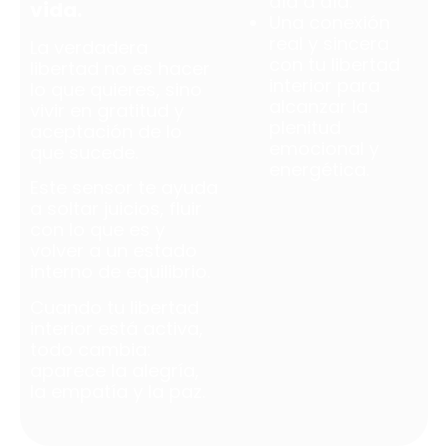
día a día.
vida.
Una conexión
real y sincera
La verdadera
con tu libertad
libertad no es hacer
interior para
lo que quieres, sino
alcanzar la
vivir en gratitud y
plenitud
aceptación de lo
emocional y
que sucede.
energética.
Este sensor te ayuda
a soltar juicios, fluir
con lo que es y
volver a un estado
interno de equilibrio.
Cuando tu libertad
interior está activa,
todo cambia:
aparece la alegría,
la empatía y la paz.