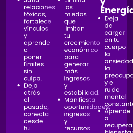
y
Sana
Elimina
relaciones
los
Energí
tóxicas,
miedos
Deja
fortalece
que
de
vínculos
limitan
cargar
y
tu
en tu
aprende
crecimiento
cuerpo
a
económico
la
poner
para
ansiedad
límites
generar
la
sin
más
preocupa
culpa.
ingresos
y el
Deja
y
ruido
atrás
estabilidad.
mental
el
Manifiesta
constant
pasado,
oportunidades,
Aprende
conecta
ingresos
a
desde
y
recupera
tu
recursos
bienesta