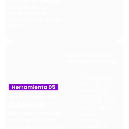
a cerrar los canales
telepáticos que te
están dañando y
fortalecer los que te
elevan.
¿Qué activa en ti
esta herramienta?
La
comprensión
profunda del
Herramienta 05
choque entre
Unidad de
lo masculino y
Género
lo femenino: su
origen, causa y
Una herramienta
propósito en
para establecer
nuestra
experiencia
el equilibrio entre