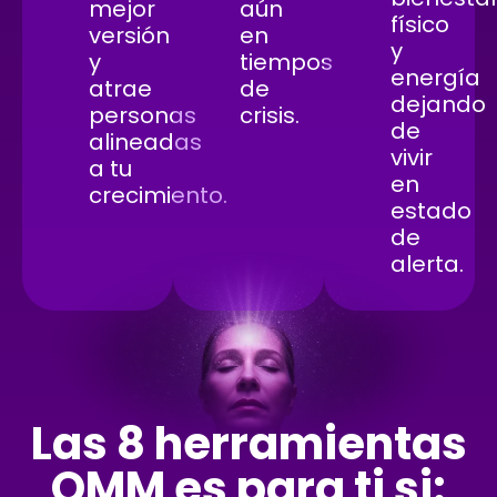
mejor
aún
físico
versión
en
y
y
tiempos
energía
atrae
de
dejando
personas
crisis.
de
alineadas
vivir
a tu
en
crecimiento.
estado
de
alerta.
Las 8 herramientas
QMM es para ti si: