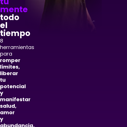
tu
mente
todo
el
tiempo
8
herramientas
para
romper
límites,
liberar
tu
potencial
y
manifestar
salud,
amor
y
abundancia,