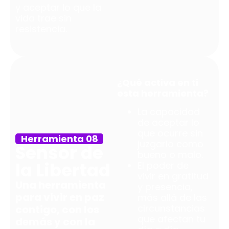
y aceptar lo que la
vida trae sin
resistencia.
¿Qué activa en ti
esta herramienta?
La capacidad
de aceptar lo
que ocurre sin
Herramienta 08
juzgarlo como
Sensor de
bueno o malo.
la Libertad
El poder de
vivir en gratitud
Una herramienta
y presencia,
para vivir en paz
más allá de las
circunstancias
contigo, con los
que afectan tu
demás y con la