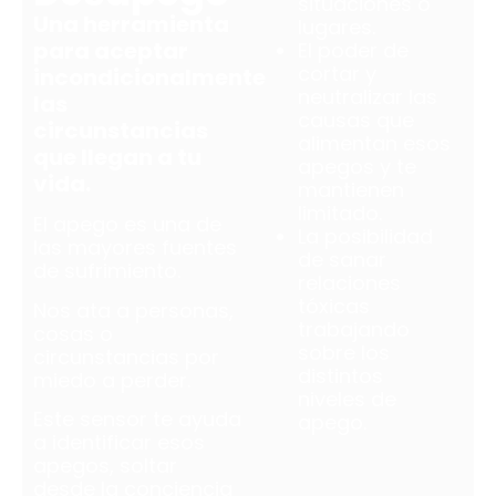
situaciones o
Una herramienta
lugares.
para aceptar
El poder de
cortar y
incondicionalmente
neutralizar las
las
causas que
circunstancias
alimentan esos
que llegan a tu
apegos y te
vida.
mantienen
limitado.
El apego es una de
La posibilidad
las mayores fuentes
de sanar
de sufrimiento.
relaciones
tóxicas
Nos ata a personas,
trabajando
cosas o
sobre los
circunstancias por
distintos
miedo a perder.
niveles de
Este sensor te ayuda
apego.
a identificar esos
apegos, soltar
desde la conciencia