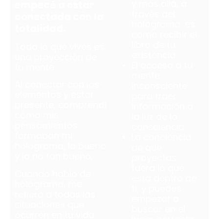
y más allá, a
empecé a estar
través del
conectada con la
holograma; es
totalidad.
como recibir el
libro de tu
Todo lo que vives es
existencia.
una proyección de
El acceso a tu
tu mente.
mente
Al conectar con los
inconsciente
elementos y estar
para traer
presente, comprendí
información a
cómo mis
la luz de la
pensamientos
consciencia.
formaban mi
La conciencia
holograma, lo bueno
de que
y lo no tan bueno.
proyectas
fuera lo que
Cuando hablo de
está dentro de
holograma, me
ti, y puedes
refiero a todas las
empezar a
situaciones que
buscar en el
ocurren en tu vida.