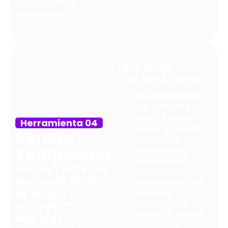
un lugar más
consciente.
¿Qué activa en ti
esta herramienta?
La capacidad
de detectar lo
que te hace
Herramienta 04
daño y cerrar
Sensor
ese canal
Telepático
específico.
La claridad
Una herramienta
para
que nació dentro
reconocer qué
canales
de mí ,para
telepáticos
proteger tu
cerrar y cuáles
energía y
mantener