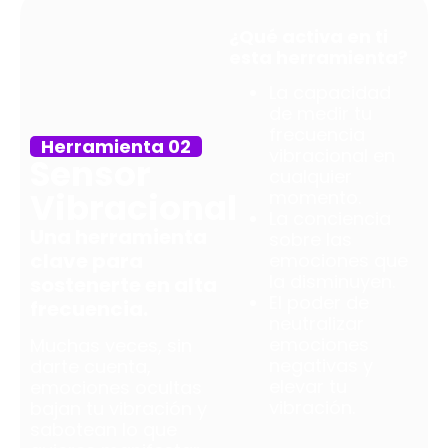
¿Qué activa en ti
esta herramienta?
La capacidad
de medir tu
frecuencia
Herramienta 02
vibracional en
Sensor
cualquier
Vibracional
momento.
La conciencia
Una herramienta
sobre las
clave para
emociones que
la disminuyen.
sostenerte en alta
El poder de
frecuencia.
neutralizar
emociones
Muchas veces, sin
negativas y
darte cuenta,
elevar tu
emociones ocultas
vibración.
bajan tu vibración y
sabotean lo que