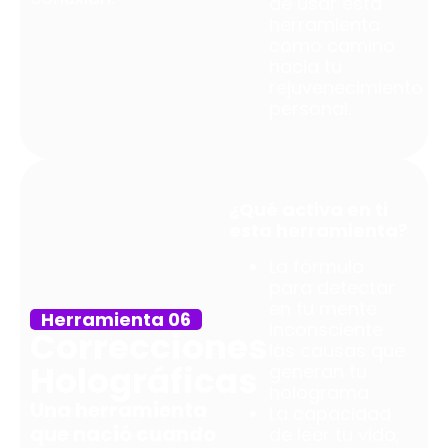
de usar esta
herramienta
como camino
hacia tu
rejuvenecimiento
personal.
¿Qué activa en ti
esta herramienta?
La fórmula
para detectar
en tu mente
Herramienta 06
inconsciente
Correcciones
las causas que
Holográficas
generan tu
holograma.
Una herramienta
La capacidad
que nació cuando
de leer tu vida,