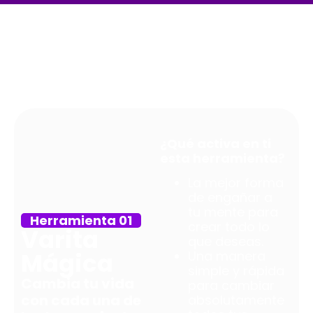
Conoce cada una
de las 8
Herramientas:
¿Qué activa en ti
esta herramienta?
La mejor forma
de engañar a
tu mente para
Herramienta 01
crear todo lo
Varita
que deseas.
Mágica
Una manera
simple y rápida
Cambia tu vida
para cambiar
con cada una de
absolutamente