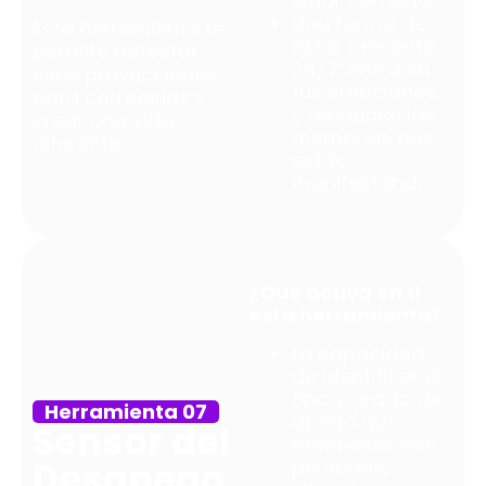
lugar correcto.
Una forma de
Esta herramienta te
estar presente
permite detectar
24/7: entra en
esas proyecciones
tus creaciones
para corregirlas y
y reconoce las
crear una vida
memorias que
diferente.
estás
manifestando.
¿Qué activa en ti
esta herramienta?
La capacidad
de identificar el
tipo y grado de
Herramienta 07
apego que
Sensor del
mantienes con
Desapego
personas,