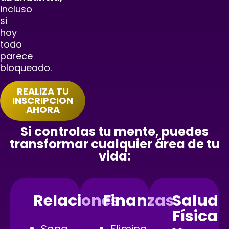
incluso
si
hoy
todo
parece
bloqueado.
REALIZA TU
INSCRIPCION
AHORA
Si controlas tu mente, puedes
transformar cualquier área de tu
vida:
Relaciones
Finanzas
Salud
Física