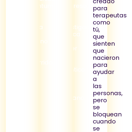
creado
Quantum
progreso
para
Mind
de
terapeutas
y
la
como
honra
investigación
tú,
el
acerca
que
camino
del
sienten
que
poder
que
has
de
nacieron
recorrido.
lo
para
cuántico
ayudar
en
a
el
las
ser
personas,
humano.
pero
se
bloquean
cuando
se