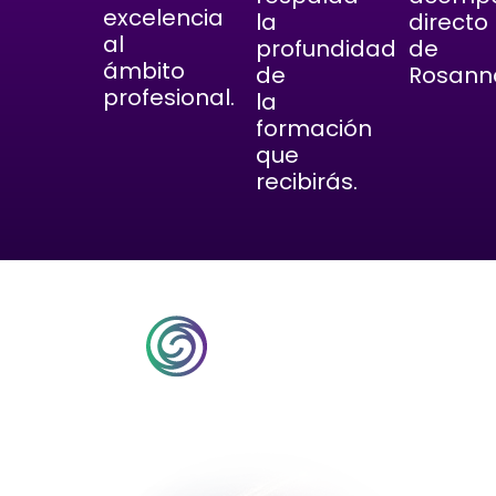
excelencia
la
directo
al
profundidad
de
ámbito
de
Rosann
profesional.
la
formación
que
recibirás.
Con el aval internacional de la “Fundación
MERIT”
Una formación que integra ciencia,
espiritualidad y práctica terapéutica