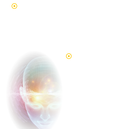
Participación en un proyecto de
investigación Quantum Mind:
Forma parte de un estudio
innovador que impulsa la
expansión y validación del
método.
Entrenamiento
práctico
dentro de
Quantum
Team:
Aplica lo
aprendido
atendiendo
casos reales y
acumula horas
certificadas
con