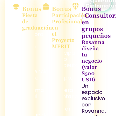
Quiero m
Diplomatu
Bonus
Bonus
Bonus
| Consultor
Fiesta
Participación
de
Profesional
en
graduación
en
grupos
el
Celebra
pequeños
Proyecto
tu
Rosanna
MERIT
logro
diseña
en
Participa
tu
un
como
negocio
acto
terapeuta
(valor
presencial,
de
$500
recibe
campo,
USD)
tu
de
Un
diploma
manera
espacio
oficial
voluntaria,
exclusivo
ante
para
con
la
ayudar
Rosanna,
comunidad
al