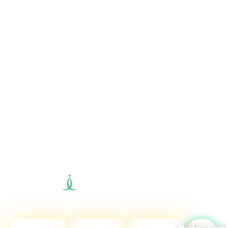
“Fundación
Merit”.
Institución
médica
internacional e
interdisciplinaria
que te da la
oportunidad de
abrir una nueva
etapa
avanzada en el
camino
Quantum Mind.